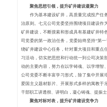
聚焦思想引领，提升矿井建设凝聚力
作为基本建设矿井，高质量完成投产任务
治原则。七元公司党委坚持围绕项目建设作
矿井建设，不断摸索和形成具有基建矿井特
司党委的第一政治任务，党委始终坚持“第一
绕矿井建设中心任务，针对重大项目和重点
习活动，切实把思想和行动统一到公司决策
动的主要内容，努力在以学铸魂、以学增智
公司党委不断丰富学习形式，除了集中开展
爱国主义题材影片、开展形式多样的寓教于
干部职工讲透彻、讲明白，凝心铸魂、提振士
聚焦对标对表，提升矿井建设竞争力