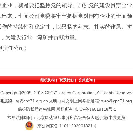
企业，就是要把坚持党的领导、加强党的建设贯穿企业
挥出来，七元公司党委将牢牢把握党对国有企业的全面领
工作的持续性和稳定性，以昂扬的斗志、扎实的作风、拼
，为建设行业一流矿井贡献力量。
限责任公司）
组织机构
|
联系我们
|
公共查询
|
Copyright◎2009 -2018 CPC71.org.cn Corporation, All Rights Reserve
服服务: tg@cpc71.org.cn 文明办网文明上网举报邮箱: web@cpc71.org.
保护隐私党建先锋网 版权所有
京ICP备16018118号-1
常年法律顾问：北京康达律师事务所高级合伙人赵小龙(中共党员)
京公网安备 11011202001821号