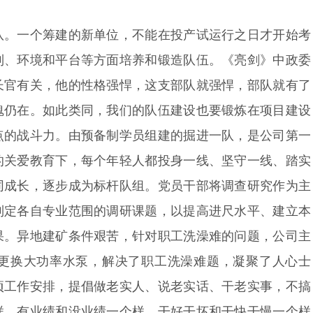
。一个筹建的新单位，不能在投产试运行之日才开始考
制、环境和平台等方面培养和锻造队伍。《亮剑》中政委
长官有关，他的性格强悍，这支部队就强悍，部队就有了
魂仍在。如此类同，我们的队伍建设也要锻炼在项目建设
点的战斗力。由预备制学员组建的掘进一队，是公司第一
的关爱教育下，每个年轻人都投身一线、坚守一线、踏实
同成长，逐步成为标杆队组。党员干部将调查研究作为主
制定各自专业范围的调研课题，以提高进尺水平、建立本
果。异地建矿条件艰苦，针对职工洗澡难的问题，公司主
更换大功率水泵，解决了职工洗澡难题，凝聚了人心士
项工作安排，提倡做老实人、说老实话、干老实事，不搞
样、有业绩和没业绩一个样、干好干坏和干快干慢一个样