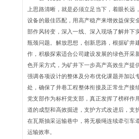
上思路清晰，就是必须立足当下，着眼长远
设备的最佳匹配，用高产稳产来增效益保安
部作风转变，深入一线、深入现场了解井下
瓶颈问题。解放思想，创新思路，根据矿井
作，积极探索适合公司建设发展的绿色开采
色开采方式，为矿井下一步高产高效生产提
强调各项设计的整体及分布优化课题并加以
处，确保了井巷工程整体衔接及正常生产接
党支部作为标杆党支部，真正发挥了榜样作
道的成型和高效掘进，支护方式改进后，支
在瓦斯抽采运输巷中，将无极绳连续牵引车
运输效率。