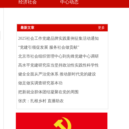
经济社会
中心动态
最新文章
更多
2025社会工作党建品牌实践案例征集活动通知
“党建引领促发展 服务社会做贡献”
北京市社会组织管理中心到先锋党建中心调研
高水平党建研究应当坚持政治性实践性科学性
健全全面从严治党体系 推动新时代党的建设
做足做实调查研究基本功
把新就业群体团结凝聚在党的周围
张庆：扎根乡村 直播助农