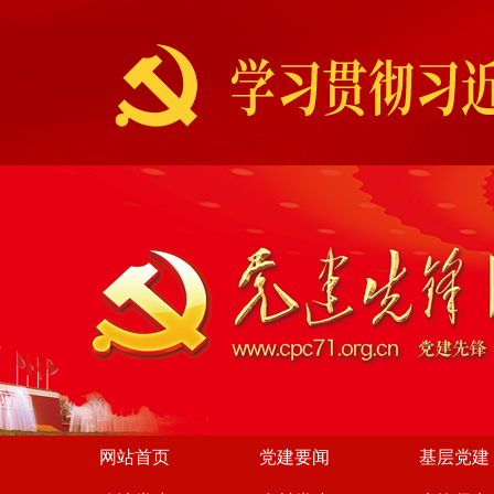
网站首页
党建要闻
基层党建