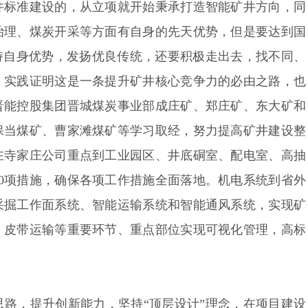
标准建设的，从立项就开始秉承打造智能矿井方向，同
治理、煤炭开采等方面有自身的先天优势，但是要达到国
持自身优势，发扬优良传统，还要积极走出去，找不同、
，实践证明这是一条提升矿井核心竞争力的必由之路，也
晋能控股集团晋城煤炭事业部成庄矿、郑庄矿、东大矿和
保当煤矿、曹家滩煤矿等学习取经，努力提高矿井建设整
在寺家庄公司重点到工业园区、井底硐室、配电室、高抽
0项措施，确保各项工作措施全面落地。机电系统到省外
采掘工作面系统、智能运输系统和智能通风系统，实现矿
、皮带运输等重要环节、重点部位实现可视化管理，高标
，提升创新能力，坚持“顶层设计”理念，在项目建设