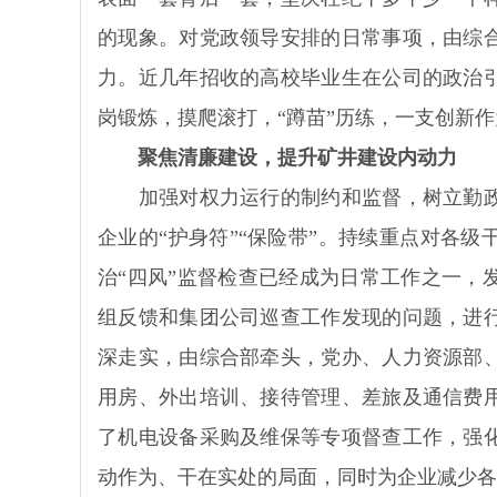
的现象。对党政领导安排的日常事项，由综
力。近几年招收的高校毕业生在公司的政治
岗锻炼，摸爬滚打，“蹲苗”历练，一支创新
聚焦清廉建设，提升矿井建设内动力
加强对权力运行的制约和监督，树立勤政
企业的“护身符”“保险带”。持续重点对各
治“四风”监督检查已经成为日常工作之一，
组反馈和集团公司巡查工作发现的问题，进
深走实，由综合部牵头，党办、人力资源部
用房、外出培训、接待管理、差旅及通信费
了机电设备采购及维保等专项督查工作，强
动作为、干在实处的局面，同时为企业减少各