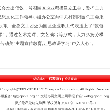
工会发出倡议，号召园区企业积极建立工会，发挥主力
思想文化工作领导小组办公室向中关村朝阳园总工会服
标牌。全总文工团还为园区企业职工代表送上了“数链
课”，通过艺术党课、文艺演出等形式，大力弘扬劳模
劳动美”主题宣传教育,让思政课学习“声入人心”。
组织机构
|
联系我们
|
公共查询
|
Copyright◎2009 -2018 CPC71.org.cn Corporation, All Rights Reserve
服服务: tg@cpc71.org.cn 文明办网文明上网举报邮箱: web@cpc71.org.
保护隐私党建先锋网 版权所有
京ICP备16018118号-1
常年法律顾问：北京康达律师事务所高级合伙人赵小龙(中共党员)