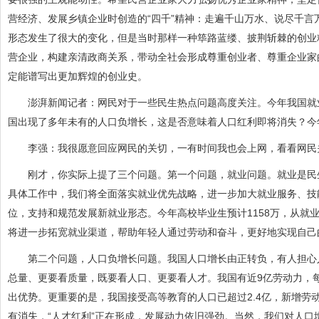
营经济、发展乡镇企业时创造的“四千”精神：走遍千山万水、说尽千
形态发生了很大的变化，但是当时那样一种筚路蓝缕、披荆斩棘的创业
营企业，构建亲清政商关系，带动全社会形成尊重创业者、尊重企业家
定能谱写出更加辉煌的创业史。
澎湃新闻记者：网民对于一些民生热点问题高度关注。今年我国就业
国出现了多年未有的人口负增长，这是否意味着人口红利即将消失？今
李强：我很愿意回应网民的关切，一有时间我也会上网，看看网民
刚才，你实际上提了三个问题。第一个问题，就业问题。就业是民生
具体工作中，我们将全面落实就业优先战略，进一步加大就业服务、技
位，支持和规范发展新就业形态。今年高校毕业生预计1158万，从就
将进一步拓宽就业渠道，帮助年轻人通过劳动和奋斗，更好地实现自己
第二个问题，人口负增长问题。我国人口增长由正转负，有人担心人
总量、更要看质量，既要看人口、更要看人才。我国有近9亿劳动力，每
出优势。更重要的是，我国接受高等教育的人口已超过2.4亿，新增劳动
有消失，“人才红利”正在形成，发展动力依旧强劲。当然，我们对人