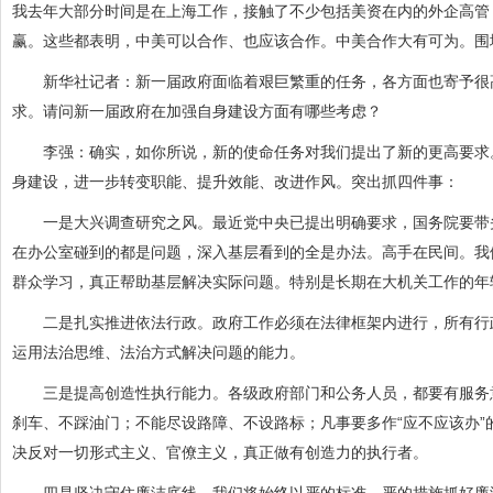
我去年大部分时间是在上海工作，接触了不少包括美资在内的外企高管
赢。这些都表明，中美可以合作、也应该合作。中美合作大有可为。围
新华社记者：新一届政府面临着艰巨繁重的任务，各方面也寄予很高
求。请问新一届政府在加强自身建设方面有哪些考虑？
李强：确实，如你所说，新的使命任务对我们提出了新的更高要求。
身建设，进一步转变职能、提升效能、改进作风。突出抓四件事：
一是大兴调查研究之风。最近党中央已提出明确要求，国务院要带头
在办公室碰到的都是问题，深入基层看到的全是办法。高手在民间。我
群众学习，真正帮助基层解决实际问题。特别是长期在大机关工作的年
二是扎实推进依法行政。政府工作必须在法律框架内进行，所有行政
运用法治思维、法治方式解决问题的能力。
三是提高创造性执行能力。各级政府部门和公务人员，都要有服务意
刹车、不踩油门；不能尽设路障、不设路标；凡事要多作“应不应该办”
决反对一切形式主义、官僚主义，真正做有创造力的执行者。