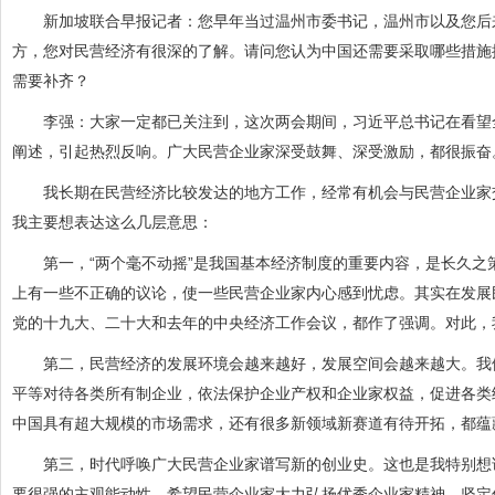
新加坡联合早报记者：您早年当过温州市委书记，温州市以及您后来
方，您对民营经济有很深的了解。请问您认为中国还需要采取哪些措施
需要补齐？
李强：大家一定都已关注到，这次两会期间，习近平总书记在看望全
阐述，引起热烈反响。广大民营企业家深受鼓舞、深受激励，都很振奋
我长期在民营经济比较发达的地方工作，经常有机会与民营企业家交
我主要想表达这么几层意思：
第一，“两个毫不动摇”是我国基本经济制度的重要内容，是长久之
上有一些不正确的议论，使一些民营企业家内心感到忧虑。其实在发展
党的十九大、二十大和去年的中央经济工作会议，都作了强调。对此，
第二，民营经济的发展环境会越来越好，发展空间会越来越大。我们
平等对待各类所有制企业，依法保护企业产权和企业家权益，促进各类
中国具有超大规模的市场需求，还有很多新领域新赛道有待开拓，都蕴
第三，时代呼唤广大民营企业家谱写新的创业史。这也是我特别想说
要很强的主观能动性。希望民营企业家大力弘扬优秀企业家精神，坚定