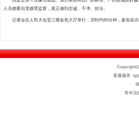
四是坚决守住廉洁底线。我们将始终以严的标准、严的措施抓好廉洁
人员都要自觉接受监督，真正做到忠诚、干净、担当。
记者会在人民大会堂三楼金色大厅举行，历时约80分钟，参加采访的
Copyright◎
客服服务: tg@
常年法